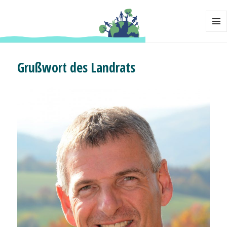
MENÜ
UND
Weltretter
WIDG
Grußwort des Landrats